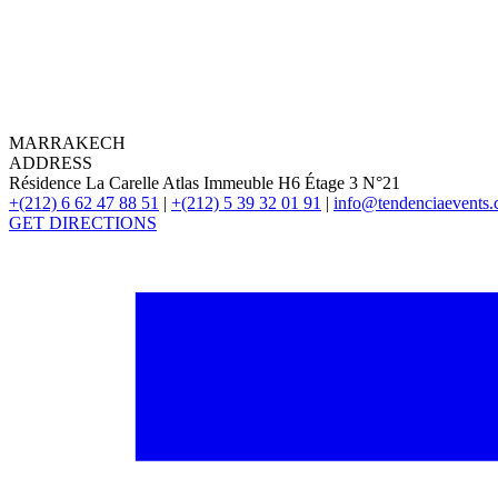
MARRAKECH
ADDRESS
Résidence La Carelle Atlas Immeuble H6 Étage 3 N°21
+(212) 6 62 47 88 51
|
+(212) 5 39 32 01 91
|
info@tendenciaevents
GET DIRECTIONS