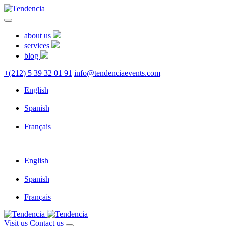
about us
services
blog
+(212) 5 39 32 01 91
info@tendenciaevents.com
English
|
Spanish
|
Français
English
|
Spanish
|
Français
Visit us
Contact us