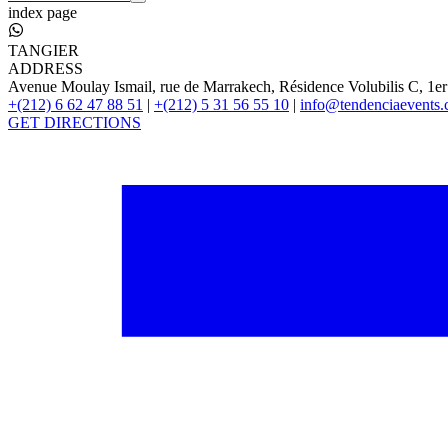
index page
TANGIER
ADDRESS
Avenue Moulay Ismail, rue de Marrakech, Résidence Volubilis C, 1er
+(212) 6 62 47 88 51
|
+(212) 5 31 56 55 10
|
info@tendenciaevents
GET DIRECTIONS