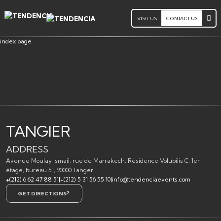
VISIT US
CONTACT US
index page
TANGIER
ADDRESS
Avenue Moulay Ismail, rue de Marrakech, Résidence Volubilis C, 1er
étage, bureau 51, 90000 Tanger
+(212) 6 62 47 88 51
|
+(212) 5 31 56 55 10
|
info@tendenciaevents.com
GET DIRECTIONS