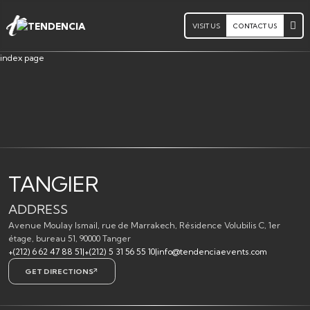
VISIT US
CONTACT US
index page
TANGIER
ADDRESS
Avenue Moulay Ismail, rue de Marrakech, Résidence Volubilis C, 1er
étage, bureau 51, 90000 Tanger
+(212) 6 62 47 88 51
|
+(212) 5 31 56 55 10
|
info@tendenciaevents.com
GET DIRECTIONS