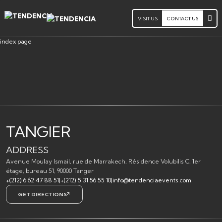
VISIT US
CONTACT US
index page
TANGIER
ADDRESS
Avenue Moulay Ismail, rue de Marrakech, Résidence Volubilis C, 1er
étage, bureau 51, 90000 Tanger
+(212) 6 62 47 88 51
|
+(212) 5 31 56 55 10
|
info@tendenciaevents.com
GET DIRECTIONS