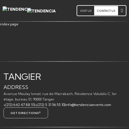
VISIT US
CONTACT US
index page
TANGIER
ADDRESS
Avenue Moulay Ismail, rue de Marrakech, Résidence Volubilis C, 1er
étage, bureau 51, 90000 Tanger
+(212) 6 62 47 88 51
|
+(212) 5 31 56 55 10
|
info@tendenciaevents.com
GET DIRECTIONS