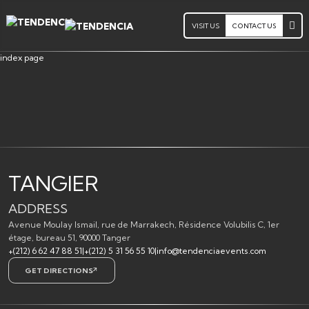
VISIT US
CONTACT US
index page
TANGIER
ADDRESS
Avenue Moulay Ismail, rue de Marrakech, Résidence Volubilis C, 1er
étage, bureau 51, 90000 Tanger
+(212) 6 62 47 88 51
|
+(212) 5 31 56 55 10
|
info@tendenciaevents.com
GET DIRECTIONS