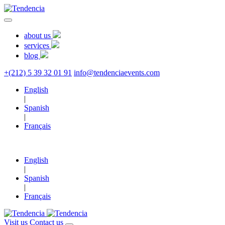
about us
services
blog
+(212) 5 39 32 01 91
info@tendenciaevents.com
English
|
Spanish
|
Français
English
|
Spanish
|
Français
Visit us
Contact us