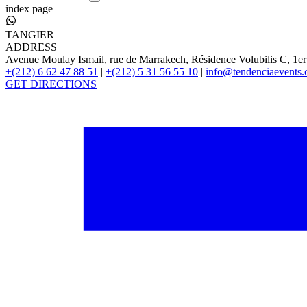
index page
TANGIER
ADDRESS
Avenue Moulay Ismail, rue de Marrakech, Résidence Volubilis C, 1er
+(212) 6 62 47 88 51
|
+(212) 5 31 56 55 10
|
info@tendenciaevents
GET DIRECTIONS