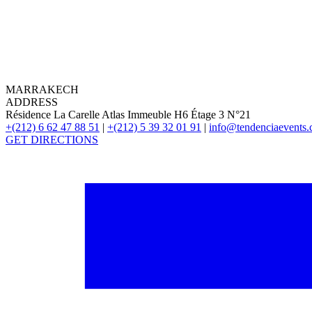
MARRAKECH
ADDRESS
Résidence La Carelle Atlas Immeuble H6 Étage 3 N°21
+(212) 6 62 47 88 51
|
+(212) 5 39 32 01 91
|
info@tendenciaevents
GET DIRECTIONS