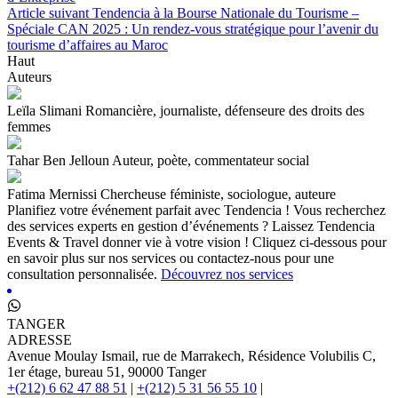
Article suivant
Tendencia à la Bourse Nationale du Tourisme –
Spéciale CAN 2025 : Un rendez-vous stratégique pour l’avenir du
tourisme d’affaires au Maroc
Haut
Auteurs
Leïla Slimani
Romancière, journaliste, défenseure des droits des
femmes
Tahar Ben Jelloun
Auteur, poète, commentateur social
Fatima Mernissi
Chercheuse féministe, sociologue, auteure
Planifiez votre événement parfait avec Tendencia !
Vous recherchez
des services experts en gestion d’événements ? Laissez Tendencia
Events & Travel donner vie à votre vision ! Cliquez ci-dessous pour
en savoir plus sur nos services ou contactez-nous pour une
consultation personnalisée.
Découvrez nos services
TANGER
ADRESSE
Avenue Moulay Ismail, rue de Marrakech, Résidence Volubilis C,
1er étage, bureau 51, 90000 Tanger
+(212) 6 62 47 88 51
|
+(212) 5 31 56 55 10
|