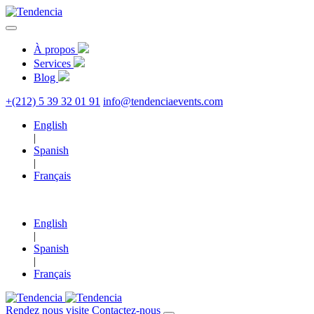
À propos
Services
Blog
+(212) 5 39 32 01 91
info@tendenciaevents.com
English
|
Spanish
|
Français
English
|
Spanish
|
Français
Rendez nous visite
Contactez-nous