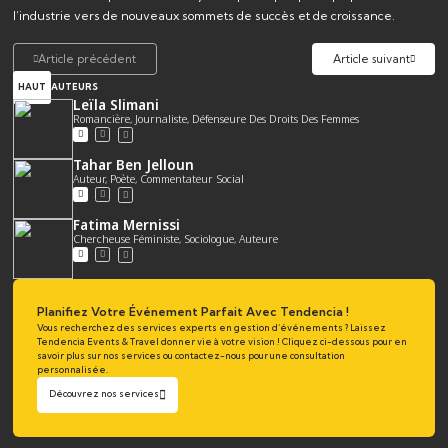
l’industrie vers de nouveaux sommets de succès et de croissance.
Article précédent
Article suivant
HAUT
AUTEURS
Leïla Slimani
Romancière, Journaliste, Défenseure Des Droits Des Femmes
Tahar Ben Jelloun
Auteur, Poète, Commentateur Social
Fatima Mernissi
Chercheuse Féministe, Sociologue, Auteure
Planifiez Votre Événement Parfait Avec Tendencia !
Vous recherchez des services experts en gestion d’événements ? Laissez
Tendencia Events & Travel donner vie à votre vision ! Cliquez ci-dessous pour en
savoir plus sur nos services ou contactez-nous pour une consultation
personnalisée.
Découvrez nos services