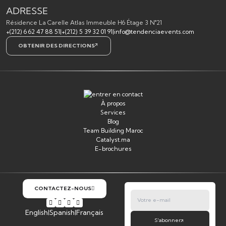
ADRESSE
Résidence La Carelle Atlas Immeuble H6 Étage 3 N°21
+(212) 6 62 47 88 51
|
+(212) 5 39 32 01 91
|
info@tendenciaevents.com
OBTENIR DES DIRECTIONS
À propos
Services
Blog
Team Building Maroc
Catalyst.ma
E-brochures
CONTACTEZ-NOUS
English
Spanish
Français
|
|
S'abonner