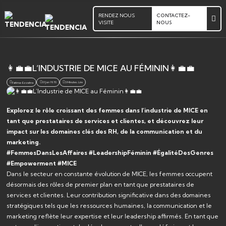
RENDEZ NOUS
CONTACTEZ-
VISITE
NOUS
👩‍💼💼L’INDUSTRIE DE MICE AU FÉMININ👩‍💼💼
01 Jan 1970
3 Minutes. Lire
Fatima-Ezzahra
Explorez le rôle croissant des femmes dans l’industrie de MICE en
tant que prestataires de services et clientes, et découvrez leur
impact sur les domaines clés des RH, de la communication et du
marketing.
#FemmesDansLesAffaires #LeadershipFéminin #ÉgalitéDesGenres
#Empowerment #MICE
Dans le secteur en constante évolution de MICE, les femmes occupent
désormais des rôles de premier plan en tant que prestataires de
services et clientes. Leur contribution significative dans des domaines
stratégiques tels que les ressources humaines, la communication et le
marketing reflète leur expertise et leur leadership affirmés. En tant que