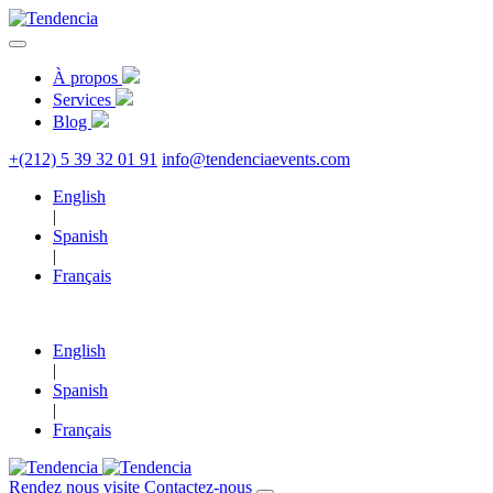
À propos
Services
Blog
+(212) 5 39 32 01 91
info@tendenciaevents.com
English
|
Spanish
|
Français
English
|
Spanish
|
Français
Rendez nous visite
Contactez-nous