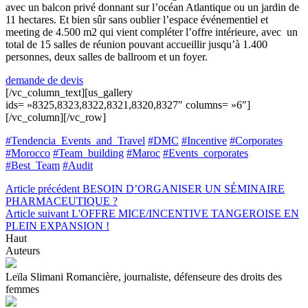
avec un balcon privé donnant sur l’océan Atlantique ou un jardin de
11 hectares. Et bien sûr sans oublier l’espace événementiel et
meeting de 4.500 m2 qui vient compléter l’offre intérieure, avec un
total de 15 salles de réunion pouvant accueillir jusqu’à 1.400
personnes, deux salles de ballroom et un foyer.
demande de devis
[/vc_column_text][us_gallery
ids= »8325,8323,8322,8321,8320,8327″ columns= »6″]
[/vc_column][/vc_row]
#Tendencia_Events_and_Travel
#DMC
#Incentive
#Corporates
#Morocco
#Team_building
#Maroc
#Events_corporates
#Best_Team
#Audit
Article précédent
BESOIN D’ORGANISER UN SÉMINAIRE
PHARMACEUTIQUE ?
Article suivant
L'OFFRE MICE/INCENTIVE TANGEROISE EN
PLEIN EXPANSION !
Haut
Auteurs
Leïla Slimani
Romancière, journaliste, défenseure des droits des
femmes