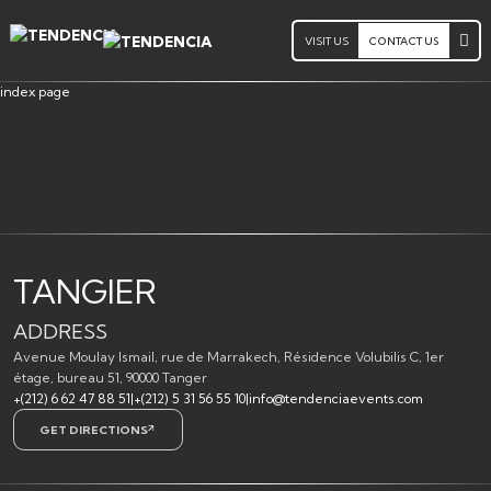
VISIT US
CONTACT US
index page
TANGIER
ADDRESS
Avenue Moulay Ismail, rue de Marrakech, Résidence Volubilis C, 1er
étage, bureau 51, 90000 Tanger
+(212) 6 62 47 88 51
|
+(212) 5 31 56 55 10
|
info@tendenciaevents.com
GET DIRECTIONS